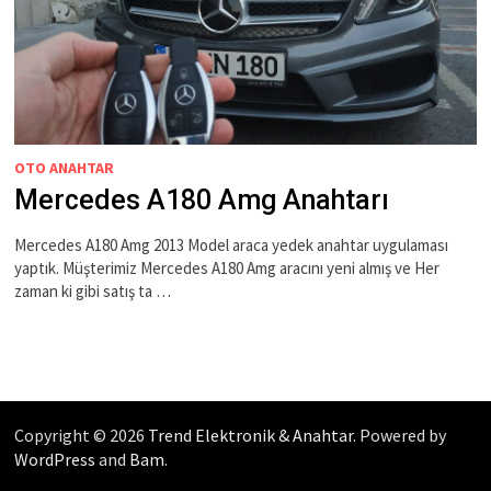
OTO ANAHTAR
Mercedes A180 Amg Anahtarı
Mercedes A180 Amg 2013 Model araca yedek anahtar uygulaması
yaptık. Müşterimiz Mercedes A180 Amg aracını yeni almış ve Her
zaman ki gibi satış ta …
Copyright © 2026
Trend Elektronik & Anahtar
. Powered by
WordPress
and
Bam
.