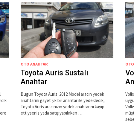
OTO ANAHTAR
OTO
Toyota Auris Sustalı
Vo
Anahtar
An
l
Bugün Toyota Auris 2012 Model aracın yedek
Volk
dik.
anahtarını gayet şık bir anahtar ile yedekledik,
uygu
Toyota Auris aracınızın yedek anahtarını kayıp
Volk
lere
ettiyseniz yada satış yapılırken …
müşt
seb