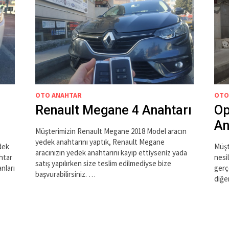
OTO ANAHTAR
OTO
Renault Megane 4 Anahtarı
Op
An
Müşterimizin Renault Megane 2018 Model aracın
yedek anahtarını yaptık, Renault Megane
dek
Müşt
aracınızın yedek anahtarını kayıp ettiyseniz yada
htar
nesi
satış yapılırken size teslim edilmediyse bize
nları
gerçe
başvurabilirsiniz. …
diğe