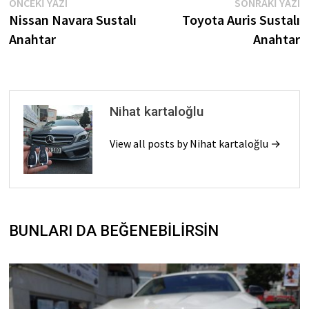
Yazı
Önceki
So
ÖNCEKI YAZI
SONRAKI YAZI
yazı
Ya
Nissan Navara Sustalı
Toyota Auris Sustalı
gezinmesi
Anahtar
Anahtar
Nihat kartaloğlu
View all posts by Nihat kartaloğlu →
BUNLARI DA BEĞENEBİLİRSİN